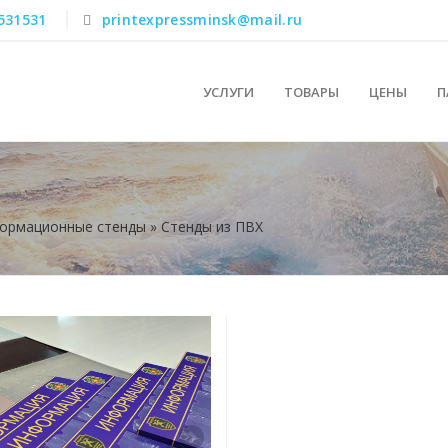
531531
printexpressminsk@mail.ru
УСЛУГИ
ТОВАРЫ
ЦЕНЫ
П
ормационные стенды
»
Стенды из ПВХ