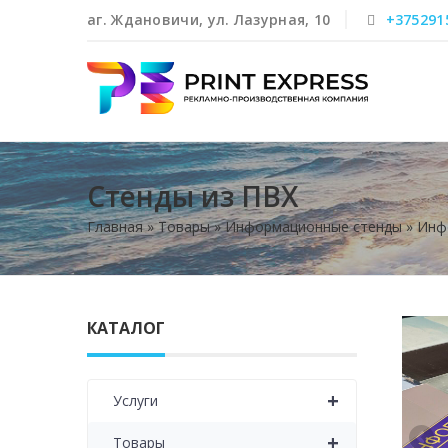
аг. Ждановичи, ул. Лазурная, 10
+375291
Стенды из ПВХ
Главная
»
Товары
»
Информационные стенды
»
Инф
КАТАЛОГ
+
Услуги
+
Товары